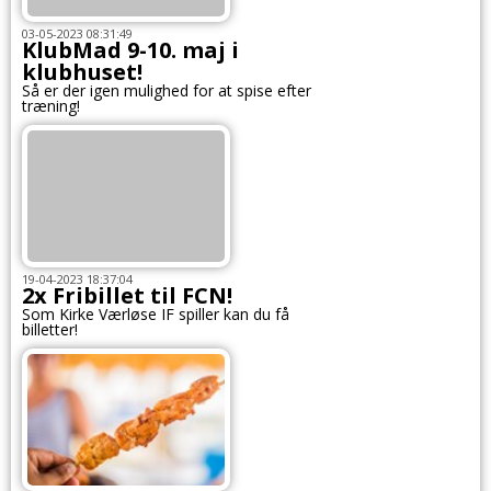
03-05-2023 08:31:49
KlubMad 9-10. maj i
klubhuset!
Så er der igen mulighed for at spise efter
træning!
19-04-2023 18:37:04
2x Fribillet til FCN!
Som Kirke Værløse IF spiller kan du få
billetter!